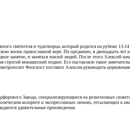
ного святителя и чудотворца, который родился на рубеже 13-1
 свою жизнь православной вере. По преданию, в двенадцать лет
ное занятие, и заняться ловлей людей. После этого Алексий нача
ая строгий монашеский подвиг. Его наставляли такие замечател
т митрополит Феогност поставил Алексия руководить церковными
форового Завода, специализирующиеся на религиозных сюжетах
мволическом колорите и экспрессивных линиях, отсылающих к ик
ождаются удивительные произведения.