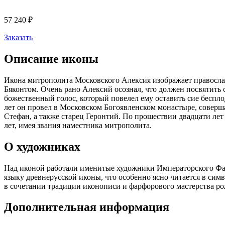
57 240
₽
Заказать
Описание иконы
Икона митрополита Московского Алексия изображает православ
Бяконтом. Очень рано Алексий осознал, что должен посвятить
божественный голос, который повелел ему оставить сие бесплод
лет он провел в Московском Богоявленском монастыре, соверш
Стефан, а также старец Геронтий. По прошествии двадцати ле
лет, имея звания наместника митрополита.
О художниках
Над иконой работали именитые художники Императорского Фар
языку древнерусской иконы, что особенно ясно читается в си
в сочетании традиции иконописи и фарфорового мастерства р
Дополнительная информация