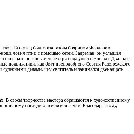
4 веков. Его отец был московским боярином Феодором
 юноша ловил птиц с помощью сетей. Задремав, он услышал
л посещать церковь, и через три года ушел в монахи. Двадцать
ьные подвижники, как брат преподобного Сергия Радонежского
 судебными делами, чем святитель и занимался двенадцать
. В своём творчестве мастера обращаются к художественному
онописному наследию псковской земли. Благодаря этому,