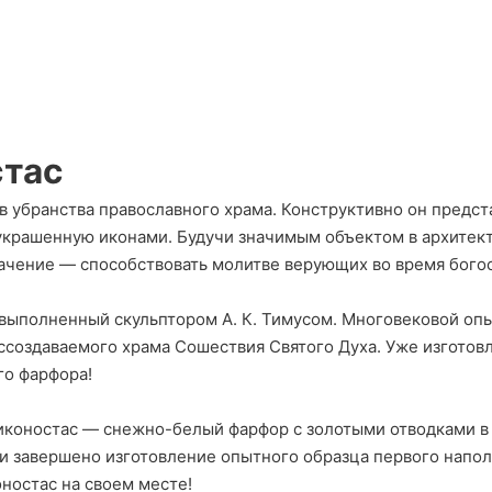
стас
в убранства православного храма. Конструктивно он предс
крашенную иконами. Будучи значимым объектом в архитекту
начение — способствовать молитве верующих во время бого
 выполненный скульптором А. К. Тимусом. Многовековой оп
ссоздаваемого храма Сошествия Святого Духа. Уже изготов
го фарфора!
коностас — снежно-белый фарфор с золотыми отводками в 
 завершено изготовление опытного образца первого напол
оностас на своем месте!