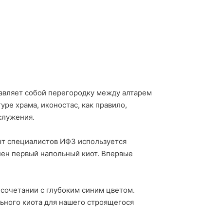
тавляет собой перегородку между алтарем
ре храма, иконостас, как правило,
служения.
ыт специалистов ИФЗ используется
лен первый напольный киот. Впервые
сочетании с глубоким синим цветом.
ьного киота для нашего строящегося