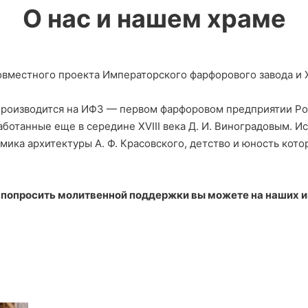
О нас и нашем храме
овместного проекта Императорского фарфорового завода и 
производится на ИФЗ — первом фарфоровом предприятии Ро
аботанные еще в середине ХVIII века Д. И. Виноградовым. И
мика архитектуры А. Ф. Красовского, детство и юность кот
е попросить молитвенной поддержки вы можете на наших и