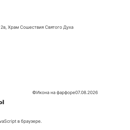
2в, Храм Сошествия Святого Духа
©
Икона на фарфоре
07.08.2026
ы
aScript в браузере.