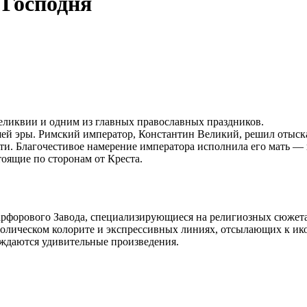
 Господня
еликвии и одним из главных православных праздников.
й эры. Римский император, Константин Великий, решил отыскат
йти. Благочестивое намерение императора исполнила его мать —
оящие по сторонам от Креста.
форового Завода, специализирующиеся на религиозных сюжетах
мволическом колорите и экспрессивных линиях, отсылающих к ик
ождаются удивительные произведения.