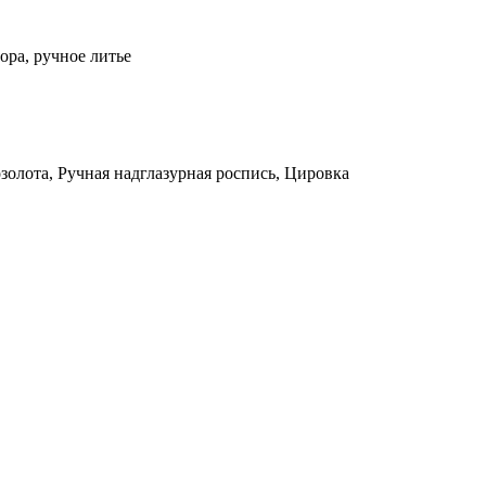
ора, ручное литье
олота, Ручная надглазурная роспись, Цировка