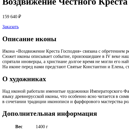
Воздвижение Честного Креста
159 640
₽
Заказать
Описание иконы
Икона «Воздвижение Креста Господня» связана с обретением р
Сюжет иконы описывает событие, произошедшее в IV веке наше
спрятали иноверцы, а христиане долгое время не могли его на
На иконе перед нами предстают Святые Константин и Елена, ст
О художниках
Над иконой работали именитые художники Императорского Фар
языку древнерусской иконы, что особенно ясно читается в си
в сочетании традиции иконописи и фарфорового мастерства р
Дополнительная информация
Вес
1400 г