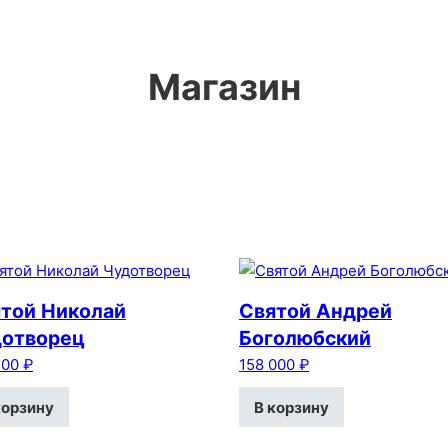
Магазин
той Николай
Святой Андрей
дотворец
Боголюбский
300
₽
158 000
₽
корзину
В корзину