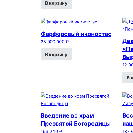
В корзину
Фарфоровый иконостас
Дек
25 000 000
₽
«П
В корзину
Вы
12 0
В 
Введение во храм
Вос
Пресвятой Богородицы
наш
193 240
₽
187 