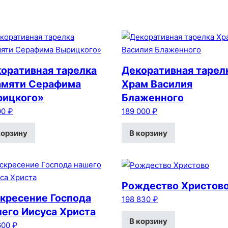
оративная тарелка
Декоративная тарел
амяти Серафима
Храм Василия
рицкого»
Блаженного
00
₽
189 000
₽
корзину
В корзину
Рождество Христов
кресение Господа
198 830
₽
его Иисуса Христа
В корзину
600
₽