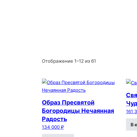
Отображение 1–12 из 61
Свя
Образ Пресвятой
Чу
Богородицы Нечаянная
161 
Радость
В 
134 000
₽